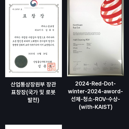
2024-Red-Dot-
산업통상장원부 장관
winter-2024-aword-
표창장(국가 및 로봇
선체-청소-ROV-수상-
발전)
(with-KAIST)