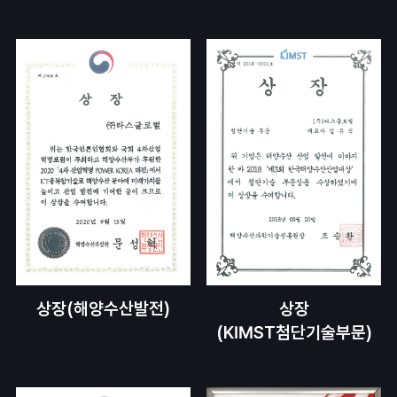
상장(해양수산발전)
상장
(KIMST첨단기술부문)