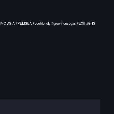
ling #IMO #GIA #PEMSEA #ecofriendly #greenhousegas #EXII #GHG