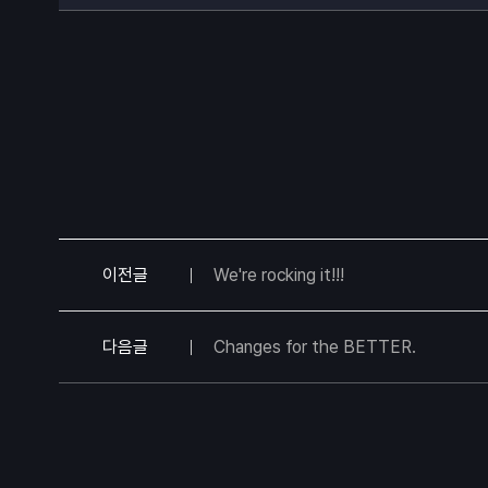
이전글
We're rocking it!!!
다음글
Changes for the BETTER.