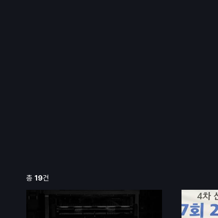
총
19
건