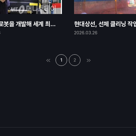
로봇을 개발해 세계 최초
현대상선, 선체 클리닝 작
화시킨 타스글로벌
수로봇 투입한다
6
2026.03.26
1
2