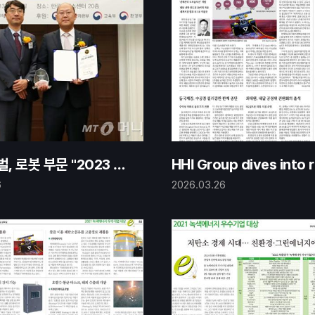
 로봇 부문 "2023 4I
HHI Group dives into 
ds" 수상
ull cleaning market w
6
2026.03.26
GLOBAL