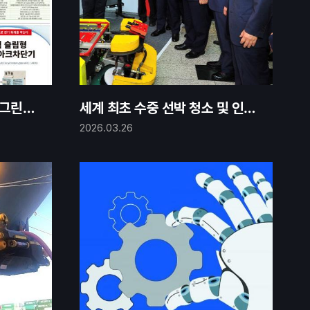
·그린에
세계 최초 수중 선박 청소 및 인양
로봇 제조 업체 (주)타스글로벌
2026.03.26