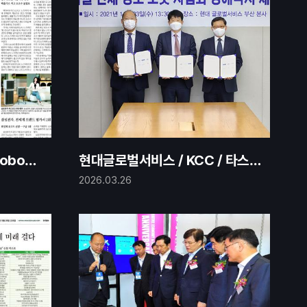
robot h
현대글로벌서비스 / KCC / 타스
ith TAS
글로벌 - 선체용 클린 로봇 사업화
2026.03.26
를 위한 양해각서(MOU) 체결