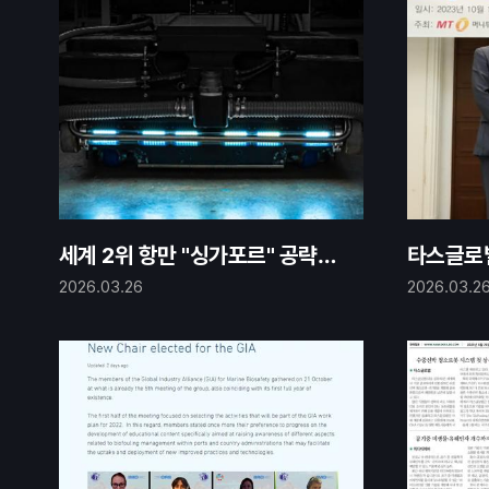
세계 2위 항만 "싱가포르" 공략하
타스글로벌,
는 韓 선박 청소 로봇
R Awar
2026.03.26
2026.03.2