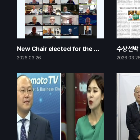
New Chair elected for the GI
수상선박 
A
화
2026.03.26
2026.03.2