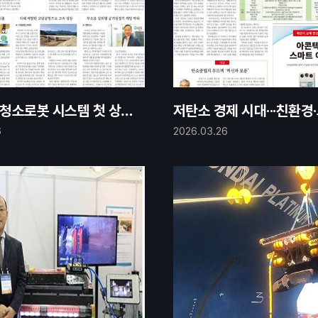
청소로봇 시스템 첫 상용
저탄소 경제 시대···친환경
너지에 미래 걸다
6
2026.03.26